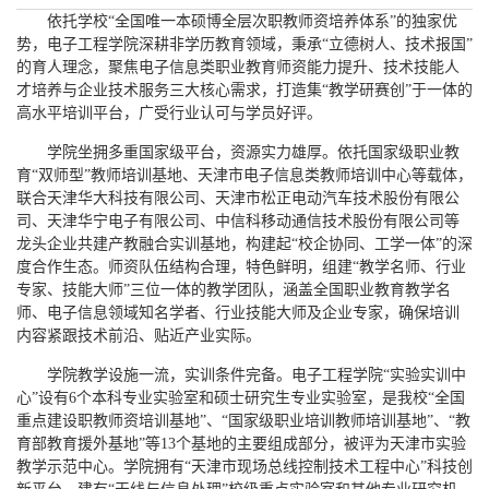
依托学校“全国唯一本硕博全层次职教师资培养体系”的独家优
势，电子工程学院深耕非学历教育领域，秉承“立德树人、技术报国”
的育人理念，聚焦电子信息类职业教育师资能力提升、技术技能人
才培养与企业技术服务三大核心需求，打造集“教学研赛创”于一体的
高水平培训平台，广受行业认可与学员好评。
学院坐拥多重国家级平台，资源实力雄厚。依托国家级职业教
育“双师型”教师培训基地、天津市电子信息类教师培训中心等载体，
联合天津华大科技有限公司、天津市松正电动汽车技术股份有限公
司、天津华宁电子有限公司、中信科移动通信技术股份有限公司等
龙头企业共建产教融合实训基地，构建起“校企协同、工学一体”的深
度合作生态。师资队伍结构合理，特色鲜明，组建“教学名师、行业
专家、技能大师”三位一体的教学团队，涵盖全国职业教育教学名
师、电子信息领域知名学者、行业技能大师及企业专家，确保培训
内容紧跟技术前沿、贴近产业实际。
学院教学设施一流，实训条件完备。电子工程学院“实验实训中
心”设有6个本科专业实验室和硕士研究生专业实验室，是我校“全国
重点建设职教师资培训基地”、“国家级职业培训教师培训基地”、“教
育部教育援外基地”等13个基地的主要组成部分，被评为天津市实验
教学示范中心。学院拥有“天津市现场总线控制技术工程中心”科技创