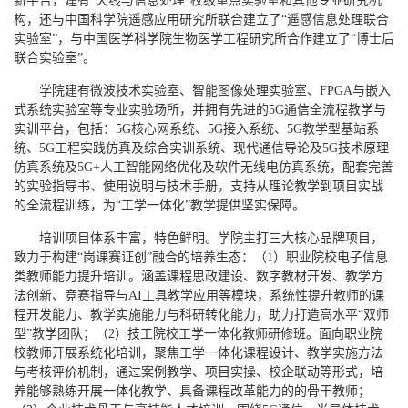
新平台，建有“天线与信息处理”校级重点实验室和其他专业研究机
构，还与中国科学院遥感应用研究所联合建立了“遥感信息处理联合
实验室”，与中国医学科学院生物医学工程研究所合作建立了“博士后
联合实验室”。
学院建有微波技术实验室、智能图像处理实验室、FPGA与嵌入
式系统实验室等专业实验场所，并拥有先进的5G通信全流程教学与
实训平台，包括：5G核心网系统、5G接入系统、5G教学型基站系
统、5G工程实践仿真及综合实训系统、现代通信导论及5G技术原理
仿真系统及5G+人工智能网络优化及软件无线电仿真系统，配套完善
的实验指导书、使用说明与技术手册，支持从理论教学到项目实战
的全流程训练，为“工学一体化”教学提供坚实保障。
培训项目体系丰富，特色鲜明。学院主打三大核心品牌项目，
致力于构建“岗课赛证创”融合的培养生态：（1）职业院校电子信息
类教师能力提升培训。涵盖课程思政建设、数字教材开发、教学方
法创新、竞赛指导与AI工具教学应用等模块，系统性提升教师的课
程开发能力、教学实施能力与科研转化能力，助力打造高水平“双师
型”教学团队；（2）技工院校工学一体化教师研修班。面向职业院
校教师开展系统化培训，聚焦工学一体化课程设计、教学实施方法
与考核评价机制，通过案例教学、项目实操、校企联动等形式，培
养能够熟练开展一体化教学、具备课程改革能力的的骨干教师；