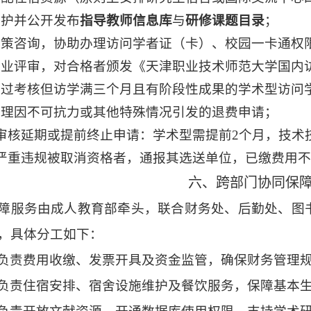
维护并公开发布
指导教师信息库
与
研修课题目录
；
政策咨询，协助办理访问学者证（卡）、校园一卡通权
结业评审，对合格者颁发《天津职业技术师范大学国内
通过考核但访学满三个月且有阶段性成果的学术型访问
处理因不可抗力或其他特殊情况引发的退费申请；
格审核延期或提前终止申请：学术型需提前
2
个月，技术
因严重违规被取消资格者，通报其选送单位，已缴费用
六、跨部门协同保
障服务由成人教育部牵头，联合财务处、后勤处、图
，具
体分工如下：
负责费用收缴、发票开具及资金监管，确保财务管理
负责住宿安排、宿舍设施维护及餐饮
服务，保障基本