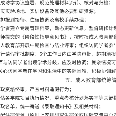
完成访学协议签署，规范处理材料流转、核对与归档；
落实实验场地、实训设备及其他必要科研资源；
安排报到接待、住宿协调及离校手续办理；
问学者建立专属管理档案，动态更新信息，监督研修计
导师提交的《阶段性指导意见书》，按时报成人教育部
成人教育部开展中期检查与结业评审；组织访问学者参
执行请假审批制度：
5
个工作日内由学院审批，超期须报
导师与访问学者出现学术分歧，应及时协调；复杂情况
关心访问学者在学习和生活中的实际困难，积极协调解
五、成人教育部统筹
录取资格终审，严查材料造假行为；
评估各学院项目执行情况，重点考核计划落实率等关键
录取名单，统一寄送《录取通知书》及相关材料；
调配住宿资源（原则上安排研究生宿舍或国际交流中心