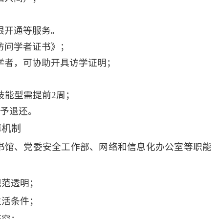
限开通等服务。
访问学者证书》；
学者，可协助开具访学证明；
技能型需提前
2
周；
不予退还。
障机制
书馆、党委安全工作部、网络和信息化办公室等职能
规范透明；
生活条件；