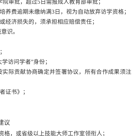
学院审批，超过
5
日需报成人教育部审批；
培养费逾期未缴纳满
3
日，视为自动放弃访学资格；
或经济损失的，须承担相应赔偿责任；
范意识。
；
大学访问学者
”
身份；
按实际贡献协商确定并签署协议，所有合作成果须注
者证书》；
建议
资格，或省级以上技能大师工作室领衔人；