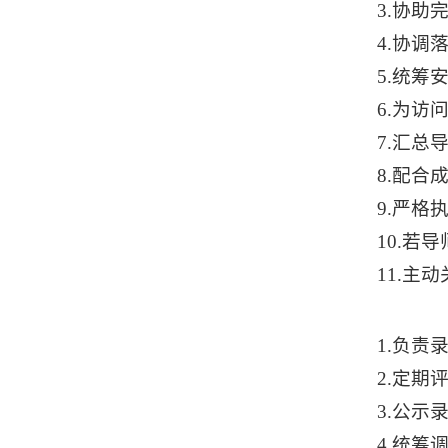
3.协助
4.协调
5.统筹
6.为访
7.汇总
8.配合
9.严格
10.若
11.主
动
1.负责
2.定期
3.公示
4.统筹