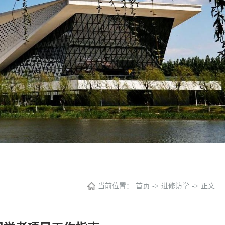
当前位置：
首页
->
进修访学
->
正文