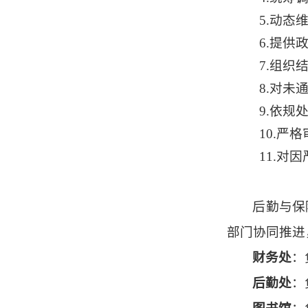
5.动态
6.提供
7.组织
8.对未
9.依规
10.严
11.对
后勤与保
部门协同推进
财务处
：
后勤处
：