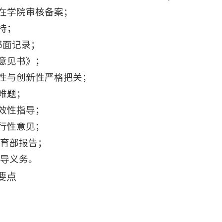
在学院审核备案；
持；
书面记录；
意见书》；
性与创新性严格把关；
难题；
效性指导；
行性意见；
育部报告；
导义务。
要点