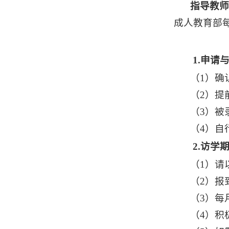
指导教师
成人教育部每
1.
申请
（1）确
（2）提
（3）被
（4）自
2.
访学
（1）请
（2）报
（3）每
（4）积