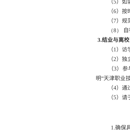
（5）如
（6）按
（7）规
（8）
自
3.
结业与离校
（1）访
（2）独
（3）参
明
“
天津职业
（4）通
（5）请
1.确保