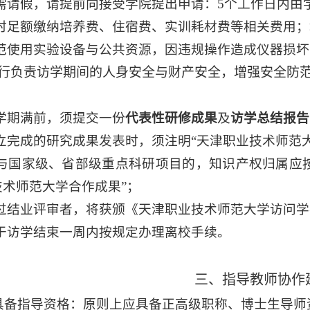
需请假，请提前向接受学院提出申请：
5
个工作日内由
时足额缴纳培养费、住宿费、实训耗材费等相关费用；
范使用实验设备与公共资源，因违规操作造成仪器损坏
行负责访学期间的人身安全与财产安全，增强安全防
学期满前，须提交一份
代表性研修成果
及
访学总结报告
立完成的研究成果发表时，须注明
“
天津职业技术师范
与国家级、省部级重点科研项目的，知识产权归属应
技术师范大学合作成果
”
；
过结业评审者，将获颁《天津职业技术师范大学访问学
于访学结束一周内按规定办理离校手续。
三、指导教师协作
具备指导资格：原则上应具备正高级职称、博士生导师